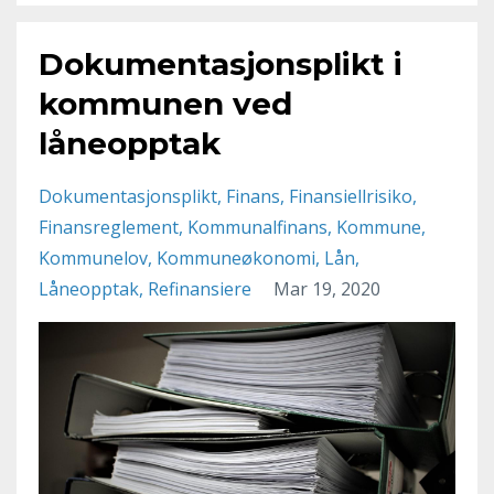
Dokumentasjonsplikt i
kommunen ved
låneopptak
Dokumentasjonsplikt
Finans
Finansiellrisiko
Finansreglement
Kommunalfinans
Kommune
Kommunelov
Kommuneøkonomi
Lån
Låneopptak
Refinansiere
Mar 19, 2020