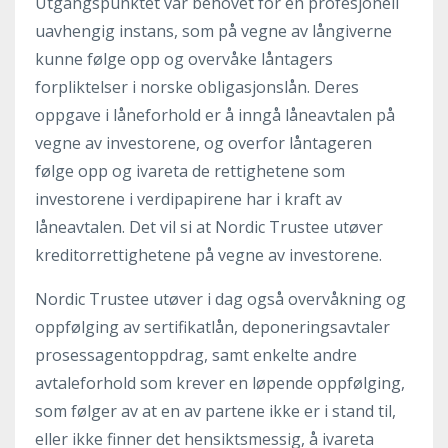
Utgangspunktet var behovet for en profesjonell
uavhengig instans, som på vegne av långiverne
kunne følge opp og overvåke låntagers
forpliktelser i norske obligasjonslån. Deres
oppgave i låneforhold er å inngå låneavtalen på
vegne av investorene, og overfor låntageren
følge opp og ivareta de rettighetene som
investorene i verdipapirene har i kraft av
låneavtalen. Det vil si at Nordic Trustee utøver
kreditorrettighetene på vegne av investorene.
Nordic Trustee utøver i dag også overvåkning og
oppfølging av sertifikatlån, deponeringsavtaler
prosessagentoppdrag, samt enkelte andre
avtaleforhold som krever en løpende oppfølging,
som følger av at en av partene ikke er i stand til,
eller ikke finner det hensiktsmessig, å ivareta