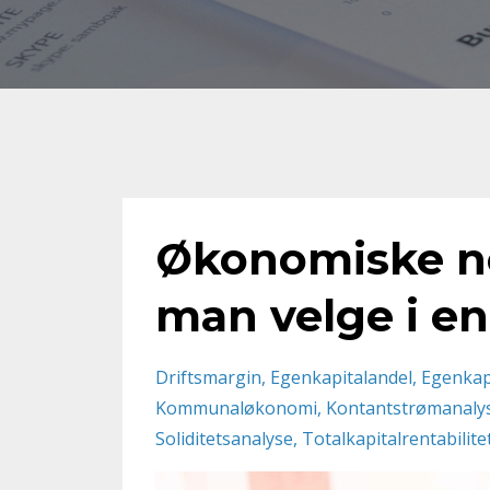
Økonomiske nøk
man velge i en
Driftsmargin
Egenkapitalandel
Egenkapi
Kommunaløkonomi
Kontantstrømanaly
Soliditetsanalyse
Totalkapitalrentabilite