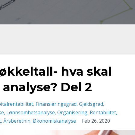
keltall- hva skal
 analyse? Del 2
talrentabilitet
Finansieringsgrad
Gjeldsgrad
se
Lønnsomhetsanalyse
Organisering
Rentabilitet
t
Årsberetnin
Økonomiskanalyse
Feb 26, 2020