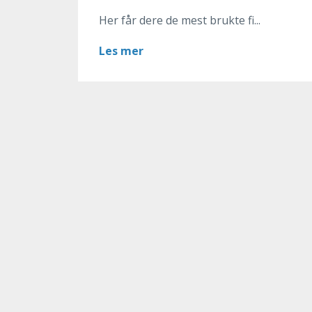
Her får dere de mest brukte fi...
Les mer