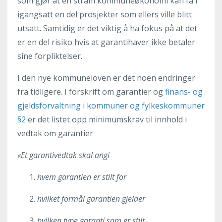
som gjør at en stram kommuneøkonomi kan få i
igangsatt en del prosjekter som ellers ville blitt
utsatt. Samtidig er det viktig å ha fokus på at det
er en del risiko hvis at garantihaver ikke betaler
sine forpliktelser.
I den nye kommuneloven er det noen endringer
fra tidligere. I forskrift om garantier og
finans- og
gjeldsforvaltning i kommuner og fylkeskommuner
§2
er det listet opp minimumskrav til innhold i
vedtak om garantier
«Et garantivedtak skal angi
hvem garantien er stilt for
hvilket formål garantien gjelder
hvilken type garanti som er stilt