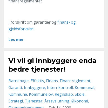
finansreglementet.
I forskrift om garantier og
finans- og
gjeldsforvaltn
...
Les mer
Vi vil gi innbyggere enda
bedre tjenester!
Barnehage
Effektiv
Finans
Finansreglement
Garanti
Innbyggere
Internkontroll
Kommunal
Kommune
Kommunelov
Regnskap
Skole
Strategi
Tjenester
Årsavslutning
Økonomi
Økonomireglement
Feb 14, 2020