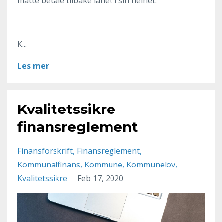
måtte betale tilbake lånet i sin helhet.
K...
Les mer
Kvalitetssikre
finansreglement
Finansforskrift
Finansreglement
Kommunalfinans
Kommune
Kommunelov
Kvalitetssikre
Feb 17, 2020